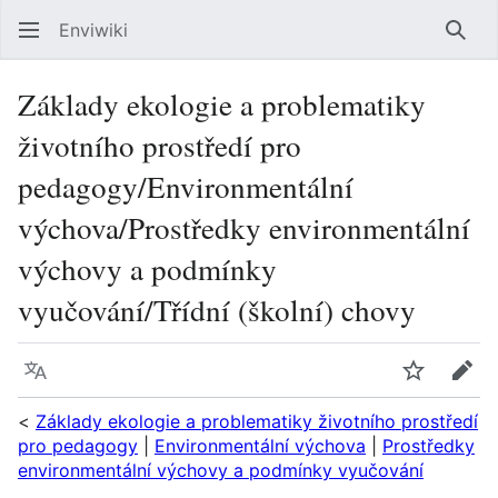
Enviwiki
Hled
Základy ekologie a problematiky
životního prostředí pro
pedagogy/Environmentální
výchova/Prostředky environmentální
výchovy a podmínky
vyučování/Třídní (školní) chovy
Jazyk
Sledovat
Edit
<
Základy ekologie a problematiky životního prostředí
pro pedagogy
|
Environmentální výchova
|
Prostředky
environmentální výchovy a podmínky vyučování