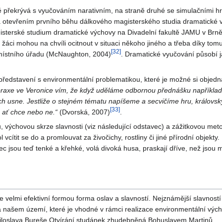
 překrývá s vyučováním narativním, na straně druhé se simulačními hr
a otevřením prvního běhu dálkového magisterského studia dramatické 
sterské studium dramatické výchovy na Divadelní fakultě JAMU v Brně 
 žáci mohou na chvíli ocitnout v situaci někoho jiného a třeba díky t
[
32
]
místního úřadu (McNaughton, 2004)
. Dramatické vyučování působí 
.
představení s environmentální problematikou, které je možné si objednat
praxe ve Veronice vím, že když uděláme odbornou přednášku například o 
ch usne. Jestliže o stejném tématu napíšeme a secvičíme hru, královsky 
[
33
]
, ať chce nebo ne.“
(Dvorská, 2007)
.
výchovou skrze slavnosti (viz následující odstavec) a zážitkovou meto
ol vcítit se do a promlouvat za živočichy, rostliny či jiné přírodní obje
c jsou teď tenké a křehké, volá divoká husa, praskají dříve, než jsou 
je velmi efektivní formou forma oslav a slavností. Nejznámější slavnost
 našem území, které je vhodné v rámci realizace environmentální výchov
ň Miloslava Bureše Otvírání studánek zhudebněná Bohuslavem Martinů.