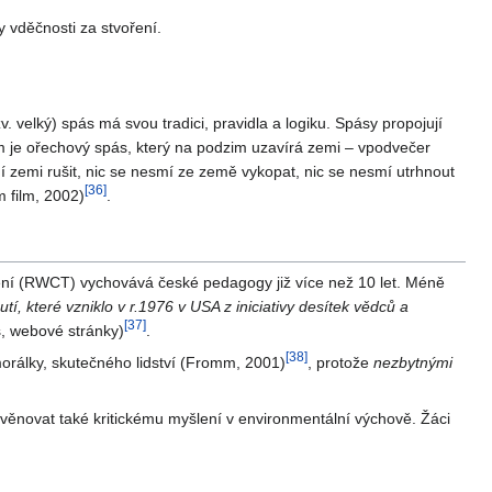
 vděčnosti za stvoření.
. velký) spás má svou tradici, pravidla a logiku. Spásy propojují
dem je ořechový spás, který na podzim uzavírá zemi – vpodvečer
mí zemi rušit, nic se nesmí ze země vykopat, nic se nesmí utrhnout
[
36
]
m film, 2002)
.
lení (RWCT) vychovává české pedagogy již více než 10 let. Méně
í, které vzniklo v r.1976 v USA z iniciativy desítek vědců a
[
37
]
s, webové stránky)
.
[
38
]
morálky, skutečného lidství (Fromm, 2001)
, protože
nezbytnými
 věnovat také kritickému myšlení v environmentální výchově. Žáci