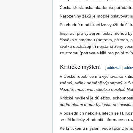
Česká křesťanská akademie pořádá tradi
Narozeniny žáků je možné oslavovat náv
Po vhodné modifikaci lze využít další tr
Inspirací pro vytváření oslav mohou být
člověka s hmotnou (potrava, příroda, p
svátku obcházejí tři nejstarší ženy ves
ze stromu (potrava a klid pro polní zví
Kritické myšlení
[
editovat
|
edito
V České republice má výchova ke kriti
známý, avšak neméně významný je Sisy
filozofů, mezi nimi několika nositelů N
Kritické myšlení je důležitou schopnos
podmínkami módu bytí jsou nezávislost
V posledních několika letech se H. Koš
se učí kriticky zhodnotit informace a r
Ke kritickému myšlení vede také Dilem