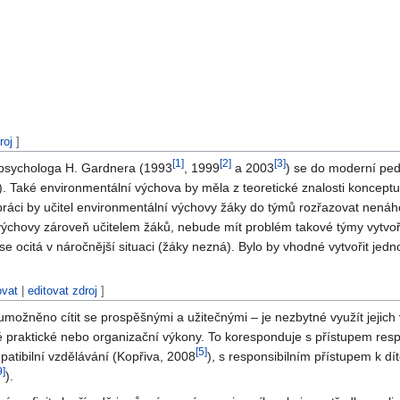
roj
]
[
1
]
[
2
]
[
3
]
 psychologa H. Gardnera (1993
, 1999
a 2003
) se do moderní pe
s). Také environmentální výchova by měla z teoretické znalosti konceptu
ci by učitel environmentální výchovy žáky do týmů rozřazovat nenáho
výchovy zároveň učitelem žáků, nebude mít problém takové týmy vytvořit
 se ocitá v náročnější situaci (žáky nezná). Bylo by vhodné vytvořit j
ovat
|
editovat zdroj
]
umožněno cítit se prospěšnými a užitečnými – je nezbytné využít jejich
aké praktické nebo organizační výkony. To koresponduje s přístupem resp
[
5
]
tibilní vzdělávání (Kopřiva, 2008
), s responsibilním přístupem k dí
9
]
).