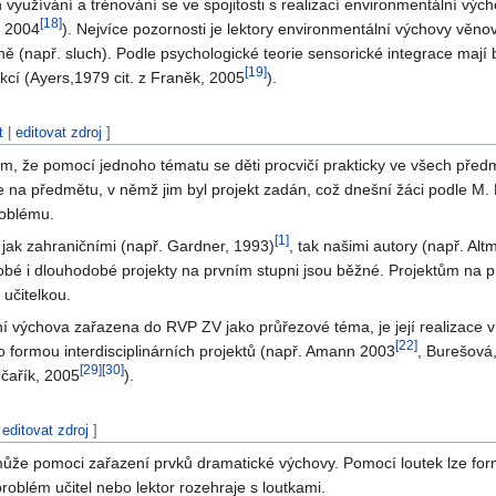
 využívání a trénování se ve spojitosti s realizací environmentální výc
[
18
]
, 2004
). Nejvíce pozornosti je lektory environmentální výchovy vě
 (např. sluch). Podle psychologické teorie sensorické integrace mají b
[
19
]
kcí (Ayers,1979 cit. z Franěk, 2005
).
t
|
editovat zdroj
]
m, že pomocí jednoho tématu se děti procvičí prakticky ve všech předm
 na předmětu, v němž jim byl projekt zadán, což dnešní žáci podle M.
roblému.
[
1
]
jak zahraničními (např. Gardner, 1993)
, tak našimi autory (např. Al
tkodobé i dlouhodobé projekty na prvním stupni jsou běžné. Projektům n
učitelkou.
í výchova zařazena do RVP ZV jako průřezové téma, je její realizace
[
22
]
 formou interdisciplinárních projektů (např. Amann 2003
, Burešová
[
29
]
[
30
]
nčařík, 2005
).
|
editovat zdroj
]
může pomoci zařazení prvků dramatické výchovy. Pomocí loutek lze form
problém učitel nebo lektor rozehraje s loutkami.