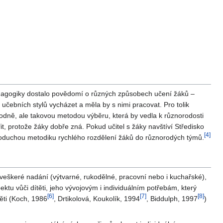
dagogiky dostalo povědomí o různých způsobech učení žáků –
 učebních stylů vycházet a měla by s nimi pracovat. Pro tolik
dně, ale takovou metodou výběru, která by vedla k různorodosti
, protože žáky dobře zná. Pokud učitel s žáky navštíví Středisko
[
4
]
ednoduchou metodiku rychlého rozdělení žáků do různorodých týmů.
 veškeré nadání (výtvarné, rukodělné, pracovní nebo i kuchařské),
ektu vůči dítěti, jeho vývojovým i individuálním potřebám, který
[
6
]
[
7
]
[
8
]
těti (Koch, 1986
, Drtikolová, Koukolík, 1994
, Biddulph, 1997
)