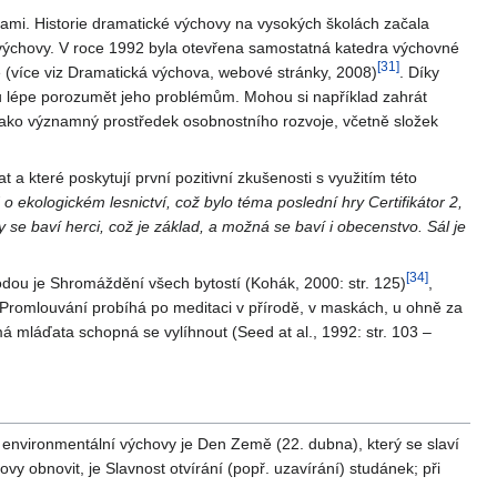
ami. Historie dramatické výchovy na vysokých školách začala
výchovy. V roce 1992 byla otevřena samostatná katedra výchovné
[
31
]
(více viz Dramatická výchova, webové stránky, 2008)
. Díky
omu lépe porozumět jeho problémům. Mohou si například zahrát
jako významný prostředek osobnostního rozvoje, včetně složek
 a které poskytují první pozitivní zkušenosti s využitím této
ekologickém lesnictví, což bylo téma poslední hry Certifikátor 2,
se baví herci, což je základ, a možná se baví i obecenstvo. Sál je
[
34
]
dou je Shromáždění všech bytostí (Kohák, 2000: str. 125)
,
kty. Promlouvání probíhá po meditaci v přírodě, v maskách, u ohně za
má mláďata schopná se vylíhnout (Seed at al., 1992: str. 103 –
í environmentální výchovy je Den Země (22. dubna), který se slaví
y obnovit, je Slavnost otvírání (popř. uzavírání) studánek; při