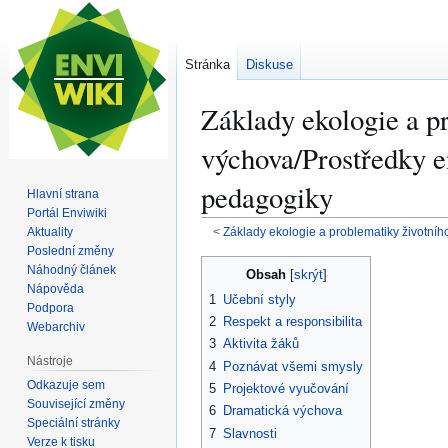
Stránka
Diskuse
Základy ekologie a p
výchova/Prostředky 
pedagogiky
Hlavní strana
Portál Enviwiki
Aktuality
<
Základy ekologie a problematiky životníh
Poslední změny
Skočit
Skočit
Náhodný článek
Obsah
na
na
Nápověda
1
Učební styly
Podpora
navigaci
vyhledávání
2
Respekt a responsibilita
Webarchiv
3
Aktivita žáků
Nástroje
4
Poznávat všemi smysly
Odkazuje sem
5
Projektové vyučování
Související změny
6
Dramatická výchova
Speciální stránky
7
Slavnosti
Verze k tisku