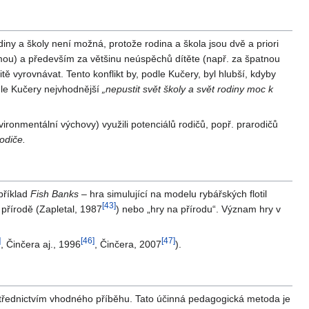
diny a školy není možná, protože rodina a škola jsou dvě a priori
rmou) a především za většinu neúspěchů dítěte (např. za špatnou
tě vyrovnávat. Tento konflikt by, podle Kučery, byl hlubší, kdyby
odle Kučery nejvhodnější
„nepustit svět školy a svět rodiny moc k
ironmentální výchovy) využili potenciálů rodičů, popř. prarodičů
odiče.
příklad
Fish Banks
– hra simulující na modelu rybářských flotil
[
43
]
přírodě (Zapletal, 1987
) nebo „hry na přírodu“. Význam hry v
]
[
46
]
[
47
]
, Činčera aj., 1996
, Činčera, 2007
).
ostřednictvím vhodného příběhu. Tato účinná pedagogická metoda je