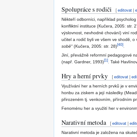
Spolupráce s rodiči
[
editovat
|
e
Někteří odborníci, například psycholog
konfliktní instituce (Kučera, 2005: str. 2
výslovnost, nevhodné chování) viní rodi
učitel a rodič byli ve všem ve shodě, 
[
40
]
sobě“
(Kučera, 2005: str. 28)
.
Jiní, převážně reformní pedagogové naop
[
1
]
(např. Gardner, 1993)
. Také Havlínov
Hry a herní prvky
[
editovat
|
edi
Využívání her a herních prvků je v en
honbu za ziskem a její následky (Mea
přirozeném tj. venkovním, přírodním p
Fenoménu her a využití her v environm
Narativní metoda
[
editovat
|
edit
Narativní metoda je založena na skuteč