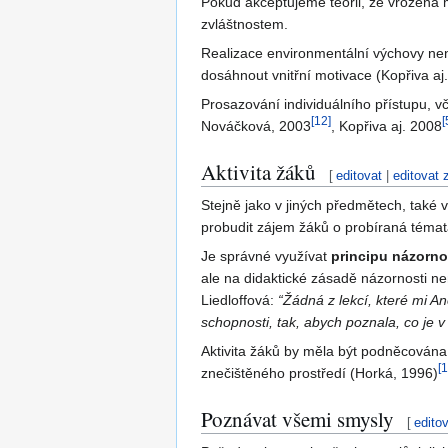
Pokud akceptujeme teorii, že vrozená m
zvláštnostem.
Realizace environmentální výchovy nen
dosáhnout vnitřní motivace (Kopřiva aj
Prosazování individuálního přístupu, vč
[
12
]
[
Nováčková, 2003
, Kopřiva aj. 2008
Aktivita žáků
[
editovat
|
editovat 
Stejně jako v jiných předmětech, také
probudit zájem žáků o probíraná témata,
Je správné využívat
principu názorno
ale na didaktické zásadě názornosti nen
Liedloffová:
“Žádná z lekcí, které mi An
schopnosti, tak, abych poznala, co je v
Aktivita žáků by měla být podněcována
[
1
znečištěného prostředí (Horká, 1996)
Poznávat všemi smysly
[
edito