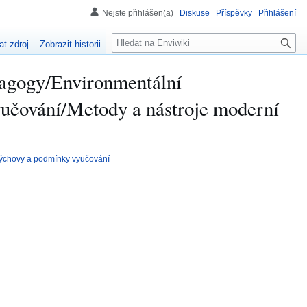
Nejste přihlášen(a)
Diskuse
Příspěvky
Přihlášení
H
at zdroj
Zobrazit historii
l
e
edagogy/Environmentální
d
á
učování/Metody a nástroje moderní
n
í
výchovy a podmínky vyučování