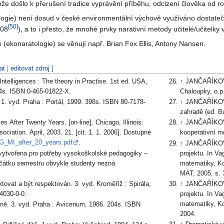
e došlo k přerušení tradice vyprávění příběhu, odcizení člověka od ro
ologie) není dosud v české environmentální výchově využíváno dostateč
[
50
]
008
), a to i přesto, že mnohé prvky narativní metody učitelé/učitelky v
(ekonaratologie) se věnují např. Brian Fox Ellis, Antony Nansen.
at
|
editovat zdroj
]
telligences : The theory in Practise. 1st ed. USA,
↑
JANČAŘÍKOVÁ, K. Babička sází štěp. Učíme se v z
4s. ISBN 0-465-01822-X.
Chaloupky, o.p.
 vyd. Praha : Portál, 1999. 398s. ISBN 80-7178-
↑
JANČAŘÍKOVÁ, K. Dozrávání rajčat : kouzelný svě
zahradě (ed. Bu
 After Twenty Years. [on-line]. Chicago, Illinois:
↑
JANČAŘÍKOVÁ,
iation. April, 2003. 21. [cit. 1. 1. 2006]. Dostupné
kooperativní m
HG_MI_after_20_years.pdf
.
↑
JANČAŘÍKOVÁ,
 vytvořena pro potřeby vysokoškolské pedagogiky –
projektu. In Va
čátku semestru obvykle studenty nezná
matematiky, Kov
MAT, 2005, s. 
ovat a být respektován. 3. vyd. Kroměříž : Spirála,
↑
JANČAŘÍKOVÁ,
4030-0-0.
projektu. In Va
matematiky, Ko
ně. 3. vyd. Praha : Avicenum, 1986. 204s. ISBN
2004.