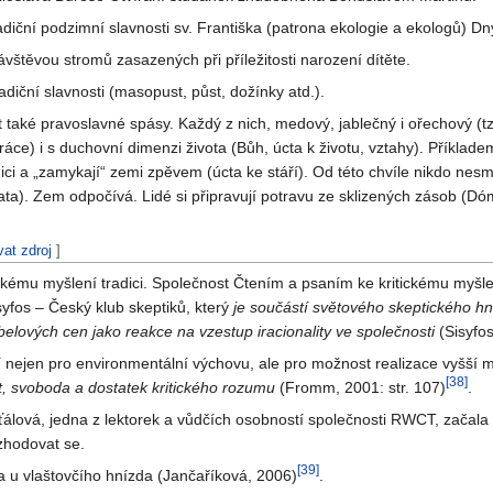
ční podzimní slavnosti sv. Františka (patrona ekologie a ekologů) Dny
štěvou stromů zasazených při příležitosti narození dítěte.
adiční slavnosti (masopust, půst, dožínky atd.).
 také pravoslavné spásy. Každý z nich, medový, jablečný i ořechový (tzv
ráce) i s duchovní dimenzi života (Bůh, úcta k životu, vztahy). Příkla
nici a „zamykají“ zemi zpěvem (úcta ke stáří). Od této chvíle nikdo nes
řata). Zem odpočívá. Lidé si připravují potravu ze sklizených zásob (Dó
vat zdroj
]
ckému myšlení tradici. Společnost Čtením a psaním ke kritickému myš
fos – Český klub skeptiků, který
je součástí světového skeptického hnut
obelových cen jako reakce na vzestup iracionality ve společnosti
(Sisyfo
tí nejen pro environmentální výchovu, ale pro možnost realizace vyšší 
[
38
]
, svoboda a dostatek kritického rozumu
(Fromm, 2001: str. 107)
.
ťálová, jedna z lektorek a vůdčích osobností společnosti RWCT, začala
ozhodovat se.
[
39
]
a u vlaštovčího hnízda (Jančaříková, 2006)
.