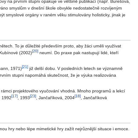
hovy na prvním stupni opakuje ve většině publikací (např. Burešová,
nováno smyslům v dnešní škole obvykle nedostatečně rozvíjeným
ýt smyslové orgány v raném věku stimulovány holisticky, jinak je
ětech. To je důležité především proto, aby žáci uměli využívat
[
20
]
 Kubínové (2002)
neumí. Do praxe pak nastupují lidé, kteří
[
21
]
tmann, 1971)
již delší dobu. V posledních letech se významně
a prvním stupni napomáhá skutečnost, že je výuka realizována
 v rámci projektového vyučování vhodná. Mnoho programů a lekcí
[
17
]
[
23
]
[
18
]
, 1992
, 1993
, Jančaříková, 2004
, Jančaříková
ou hry nebo lépe mimetické hry zažít nejrůznější situace i emoce.