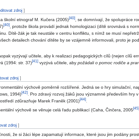
ditovat zdroj
]
[
40
]
 a školní etnograf M. Kučera (2005)
, se domnívají, že spolupráce ro
[
40
]
7)
, protože škola provádí jednak homologizaci (dítě srovnává s no
nu. Dítě-žák je tak neustále v centru konfliktu, s nímž se musí nepřetrži
o všech detailech chování dítěte by se vzájemně informovali, proto je p
ak vyzývají učitele, aby k realizaci pedagogických cílů (nejen cílů env
[
41
]
á (1994: str. 37)
vyzývá učitele, aby
požádali o pomoc rodiče a prar
tovat zdroj
]
vironmentální výchově poměrně rozšířené. Jedná se o hry simulační, na
[
42
]
dows, 1994)
. Pro zdravý rozvoj žáků jsou významné především hry v 
[
44
]
rostředí zdůrazňuje Marek Franěk (2001)
.
[
45
entální výchově se věnuje celá řadu publikací (Caha, Činčera, 2005
ovat zdroj
]
nosti, že si žáci lépe zapamatují informace, které jsou jim podány pr