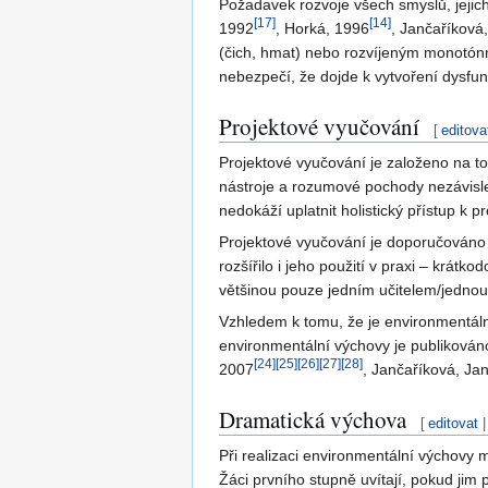
Požadavek rozvoje všech smyslů, jejich
[
17
]
[
14
]
1992
, Horká, 1996
, Jančaříková
(čich, hmat) nebo rozvíjeným monotónně
nebezpečí, že dojde k vytvoření dysfun
Projektové vyučování
[
editova
Projektové vyučování je založeno na to
nástroje a rozumové pochody nezávisle
nedokáží uplatnit holistický přístup k p
Projektové vyučování je doporučováno 
rozšířilo i jeho použití v praxi – krá
většinou pouze jedním učitelem/jednou 
Vzhledem k tomu, že je environmentáln
environmentální výchovy je publikováno
[
24
]
[
25
]
[
26
]
[
27
]
[
28
]
2007
, Jančaříková, Ja
Dramatická výchova
[
editovat
Při realizaci environmentální výchovy 
Žáci prvního stupně uvítají, pokud jim 