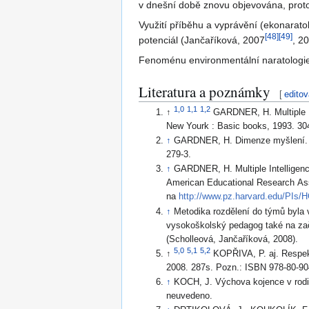
v dnešní době znovu objevována, protož
Využití příběhu a vyprávění (ekonarat
[
48
]
[
49
]
potenciál (Jančaříková, 2007
, 2
Fenoménu environmentální naratologie 
Literatura a poznámky
[
editov
1,0
1,1
1,2
↑
GARDNER, H. Multiple In
New Yourk : Basic books, 1993. 30
↑
GARDNER, H. Dimenze myšlení. 1.
279-3.
↑
GARDNER, H. Multiple Intelligences
American Educational Research Assoc
na
http://www.pz.harvard.edu/PIs/
↑
Metodika rozdělení do týmů byla
vysokoškolský pedagog také na za
(Scholleová, Jančaříková, 2008).
5,0
5,1
5,2
↑
KOPŘIVA, P. aj. Respekt
2008. 287s. Pozn.: ISBN 978-80-90
↑
KOCH, J. Výchova kojence v rodi
neuvedeno.