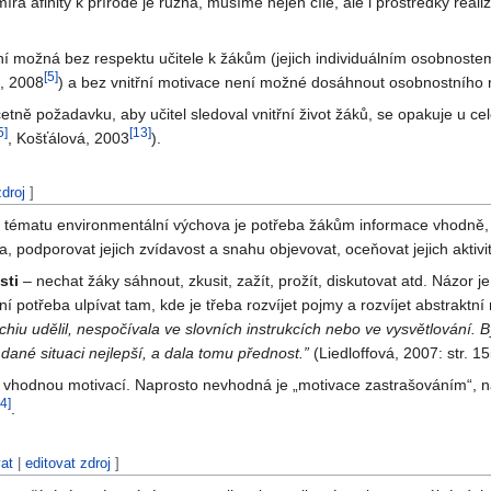
íra afinity k přírodě je různá, musíme nejen cíle, ale i prostředky rea
í možná bez respektu učitele k žákům (jejich individuálním osobnost
[
5
]
., 2008
) a bez vnitřní motivace není možné dosáhnout osobnostního r
etně požadavku, aby učitel sledoval vnitřní život žáků, se opakuje u c
5
]
[
13
]
, Košťálová, 2003
).
zdroj
]
 v tématu environmentální výchova je potřeba žákům informace vhodně,
 podporovat jejich zvídavost a snahu objevovat, oceňovat jejich aktivi
sti
– nechat žáky sáhnout, zkusit, zažít, prožít, diskutovat atd. Názor 
í potřeba ulpívat tam, kde je třeba rozvíjet pojmy a rozvíjet abstraktní
chiu udělil, nespočívala ve slovních instrukcích nebo ve vysvětlování. B
 dané situaci nejlepší, a dala tomu přednost.”
(Liedloffová, 2007: str. 15
 vhodnou motivací. Naprosto nevhodná je „motivace zastrašováním“, n
4
]
.
vat
|
editovat zdroj
]