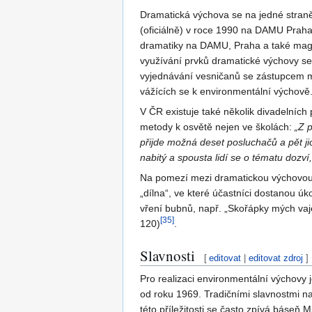
Dramatická výchova se na jedné straně
(oficiálně) v roce 1990 na DAMU Prah
dramatiky na DAMU, Praha a také magi
využívání prvků dramatické výchovy se
vyjednávání vesničanů se zástupcem 
vážících se k environmentální výchově
V ČR existuje také několik divadelních 
metody k osvětě nejen ve školách:
„Z 
přijde možná deset posluchačů a pět ji
nabitý a spousta lidí se o tématu dozví
Na pomezí mezi dramatickou výchovou, 
„dílna“, ve které účastníci dostanou úk
vření bubnů, např. „Skořápky mých vaje
[
35
]
120)
.
Slavnosti
[
editovat
|
editovat zdroj
]
Pro realizaci environmentální výchovy 
od roku 1969. Tradičními slavnostmi na
této příležitosti se často zpívá báse