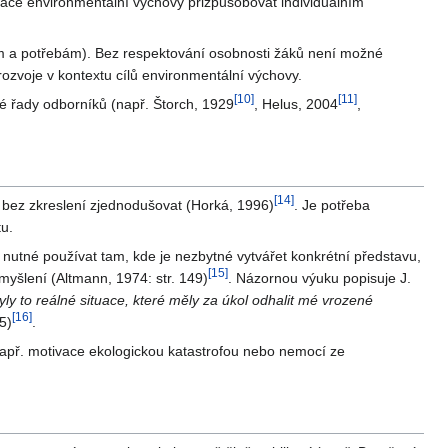
lizace environmentální výchovy přizpůsobovat individuálním
em a potřebám). Bez respektování osobnosti žáků není možné
ozvoje v kontextu cílů environmentální výchovy.
[
10
]
[
11
]
elé řady odborníků (např. Štorch, 1929
, Helus, 2004
,
[
14
]
 bez zkreslení zjednodušovat (Horká, 1996)
. Je potřeba
tu.
je nutné používat tam, kde je nezbytné vytvářet konkrétní představu,
[
15
]
 myšlení (Altmann, 1974: str. 149)
. Názornou výuku popisuje J.
yly to reálné situace, které měly za úkol odhalit mé vrozené
[
16
]
5)
.
apř. motivace ekologickou katastrofou nebo nemocí ze