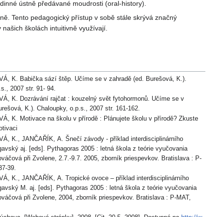
dinné ústně předávané moudrosti (oral-history).
ně. Tento pedagogický přístup v sobě stále skrývá značný
 našich školách intuitivně využívají.
ahradě (ed. Burešová, K.).
s., 2007 str. 91- 94.
t fytohormonů. Učíme se v
rešová, K.). Chaloupky, o.p.s., 2007 str. 161-162.
 K. Motivace na školu v přírodě : Plánujete školu v přírodě? Zkuste
otivaci
 K., JANČAŘÍK, A. Šnečí závody - příklad interdisciplinárního
gavský aj. [eds]. Pythagoras 2005 : letná škola z teórie vyučovania
áčová při Zvolene, 2.7.-9.7. 2005, zborník priespevkov. Bratislava : P-
37-39.
 K., JANČAŘÍK, A. Tropické ovoce – příklad interdisciplinárního
gavský M. aj. [eds]. Pythagoras 2005 : letná škola z teórie vyučovania
váčová při Zvolene, 2004, zborník priespevkov. Bratislava : P-MAT,