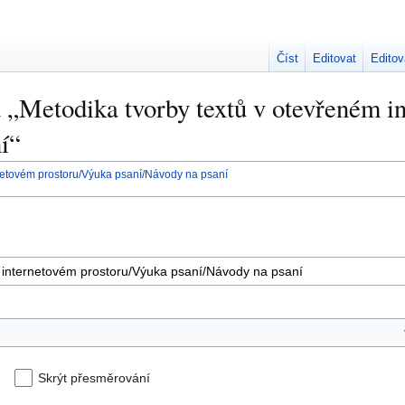
Číst
Editovat
Editov
a „Metodika tvorby textů v otevřeném 
í“
rnetovém prostoru/Výuka psaní/Návody na psaní
Skrýt přesměrování