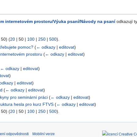
ém internetovém prostoru/Výuka psaní/Návody na psaní
odkazují ty
 50
) (
20
|
50
|
100
|
250
|
500
).
ebujete pomoc?
(
← odkazy
|
editovat
)
internetovém prostoru
(
← odkazy
|
editovat
)
(
← odkazy
|
editovat
)
tovat
)
odkazy
|
editovat
)
od
(
← odkazy
|
editovat
)
kyny pro seminární práci
(
← odkazy
|
editovat
)
ruktura hesla pro kurz FTVS
(
← odkazy
|
editovat
)
 50
) (
20
|
50
|
100
|
250
|
500
).
ení odpovědnosti
Mobilní verze