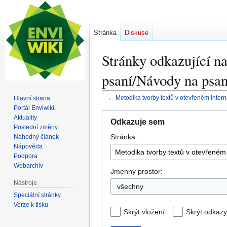
Stránka
Diskuse
Stránky odkazující n
psaní/Návody na psan
←
Metodika tvorby textů v otevřeném inte
Hlavní strana
Portál Enviwiki
Skočit
Skočit
Aktuality
Odkazuje sem
na
na
Poslední změny
Stránka:
navigaci
vyhledávání
Náhodný článek
Nápověda
Podpora
Webarchiv
Jmenný prostor:
Nástroje
všechny
Speciální stránky
Verze k tisku
Skrýt vložení
Skrýt odkazy