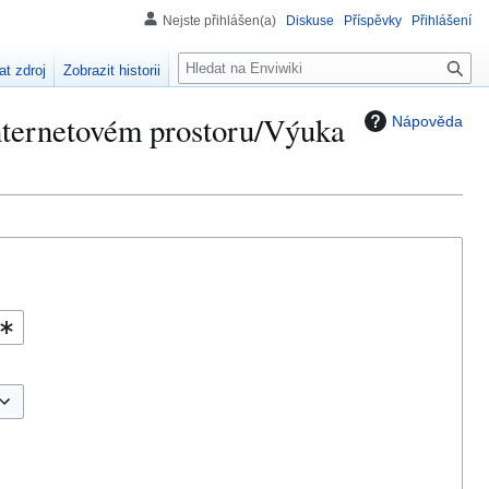
Nejste přihlášen(a)
Diskuse
Příspěvky
Přihlášení
H
at zdroj
Zobrazit historii
l
e
internetovém prostoru/Výuka
Nápověda
d
á
n
í