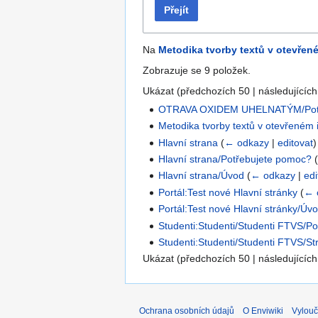
Přejít
Na
Metodika tvorby textů v otevřen
Zobrazuje se 9 položek.
Ukázat (
předchozích 50
|
následujících
OTRAVA OXIDEM UHELNATÝM/Potř
Metodika tvorby textů v otevřeném 
Hlavní strana
(
← odkazy
|
editovat
)
Hlavní strana/Potřebujete pomoc?
Hlavní strana/Úvod
(
← odkazy
|
edi
Portál:Test nové Hlavní stránky
(
← 
Portál:Test nové Hlavní stránky/Úv
Studenti:Studenti/Studenti FTVS/Po
Studenti:Studenti/Studenti FTVS/St
Ukázat (
předchozích 50
|
následujících
Ochrana osobních údajů
O Enviwiki
Vylouč