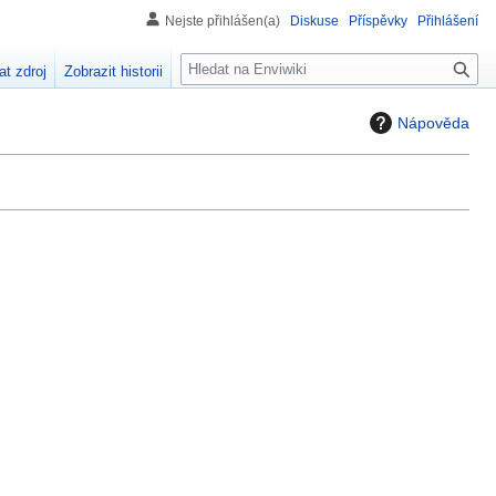
Nejste přihlášen(a)
Diskuse
Příspěvky
Přihlášení
H
at zdroj
Zobrazit historii
l
e
Nápověda
d
á
n
í