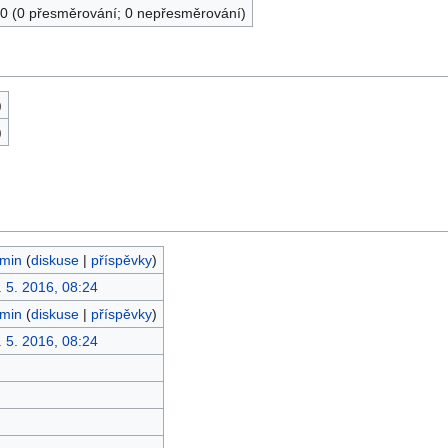
0 (0 přesměrování; 0 nepřesměrování)
)
)
min
(
diskuse
|
příspěvky
)
. 5. 2016, 08:24
min
(
diskuse
|
příspěvky
)
. 5. 2016, 08:24