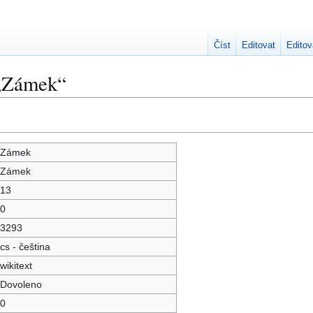
Číst
Editovat
Editov
 „Zámek“
Zámek
Zámek
13
0
3293
cs - čeština
wikitext
Dovoleno
0