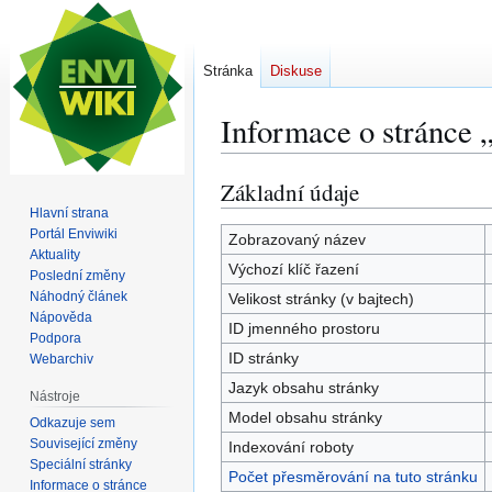
Stránka
Diskuse
Informace o stránce
Základní údaje
Skočit
Skočit
na
na
Hlavní strana
Portál Enviwiki
navigaci
vyhledávání
Zobrazovaný název
Aktuality
Výchozí klíč řazení
Poslední změny
Náhodný článek
Velikost stránky (v bajtech)
Nápověda
ID jmenného prostoru
Podpora
ID stránky
Webarchiv
Jazyk obsahu stránky
Nástroje
Model obsahu stránky
Odkazuje sem
Související změny
Indexování roboty
Speciální stránky
Počet přesměrování na tuto stránku
Informace o stránce