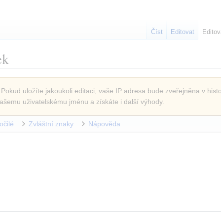
Číst
Editovat
Editov
ek
 Pokud uložíte jakoukoli editaci, vaše IP adresa bude zveřejněna v histo
ašemu uživatelskému jménu a získáte i další výhody.
očilé
Zvláštní znaky
Nápověda