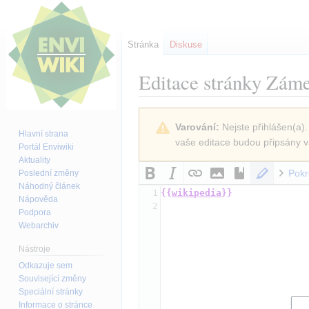
Stránka
Diskuse
Editace stránky
Zám
Skočit
Skočit
Varování:
Nejste přihlášen(a).
na
na
Hlavní strana
vaše editace budou připsány v
navigaci
vyhledávání
Portál Enviwiki
Aktuality
Pokr
Poslední změny
Náhodný článek
1
{{
wikipedia
}}
Nápověda
2
Podpora
Webarchiv
Nástroje
Odkazuje sem
Související změny
Speciální stránky
Informace o stránce