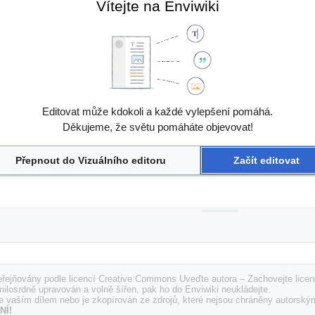
Vítejte na Enviwiki
Editovat může kdokoli a každé vylepšení pomáhá.
Děkujeme, že světu pomáháte objevovat!
Přepnout do Vizuálního editoru
Začít editovat
řejňovány podle licencí Creative Commons Uveďte autora – Zachovejte licenc
milosrdně upravován a volně šířen, pak ho do Enviwiki neukládejte.
e vaším dílem nebo je zkopírován ze zdrojů, které nejsou chráněny autorský
NÍ!