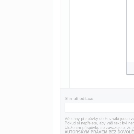
Shrnutí editace:
Všechny příspěvky do Enviwiki jsou zve
Pokud si nepřejete, aby váš text byl ne
Uložením příspěvku se zavazujete, že j
AUTORSKÝM PRÁVEM BEZ DOVOLE