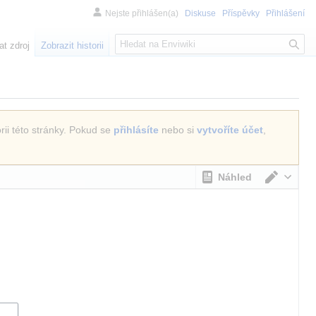
Nejste přihlášen(a)
Diskuse
Příspěvky
Přihlášení
H
at zdroj
Zobrazit historii
l
e
d
á
n
rii této stránky. Pokud se
přihlásíte
nebo si
vytvoříte účet
,
í
Náhled
Přepno