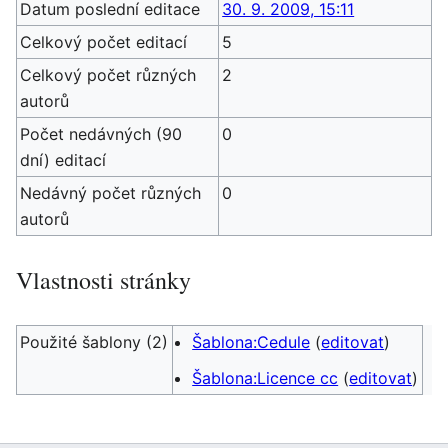
Datum poslední editace
30. 9. 2009, 15:11
Celkový počet editací
5
Celkový počet různých
2
autorů
Počet nedávných (90
0
dní) editací
Nedávný počet různých
0
autorů
Vlastnosti stránky
Použité šablony (2)
Šablona:Cedule
(
editovat
)
Šablona:Licence cc
(
editovat
)