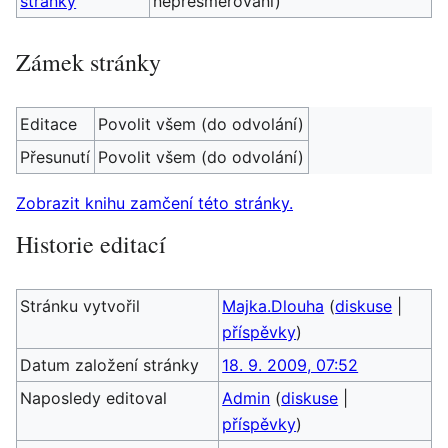
stránky
nepřesměrování)
Zámek stránky
Editace
Povolit všem (do odvolání)
Přesunutí
Povolit všem (do odvolání)
Zobrazit knihu zamčení této stránky.
Historie editací
Stránku vytvořil
Majka.Dlouha
(
diskuse
|
příspěvky
)
Datum založení stránky
18. 9. 2009, 07:52
Naposledy editoval
Admin
(
diskuse
|
příspěvky
)