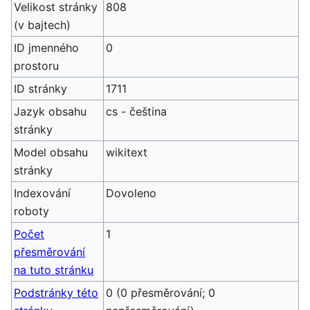
Velikost stránky
808
(v bajtech)
ID jmenného
0
prostoru
ID stránky
1711
Jazyk obsahu
cs - čeština
stránky
Model obsahu
wikitext
stránky
Indexování
Dovoleno
roboty
Počet
1
přesměrování
na tuto stránku
Podstránky této
0 (0 přesměrování; 0