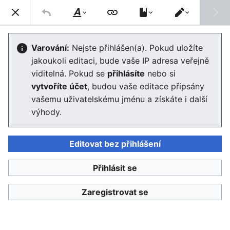
Enviwiki
Hled
Styl
Přepnout
textu
editor
Wikislovník
Varování:
Nejste přihlášen(a). Pokud uložíte
jakoukoli editaci, bude vaše IP adresa veřejně
Editor se nyní načte. Pokud tuto zprávu stále vidíte po
viditelná. Pokud se
přihlásíte
nebo si
několika sekundách, prosím
obnovte stránku
.
vytvoříte účet
, budou vaše editace připsány
vašemu uživatelskému jménu a získáte i další
výhody.
Editovat bez přihlášení
Enviwiki
Přihlásit se
Ochrana osobních údajů
Klasické
Zaregistrovat se