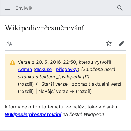
Enviwiki
Hled
Wikipedie:přesměrování
Jazyk
Sledovat
Edit
Verze z 20. 5. 2016, 22:50, kterou vytvořil
Admin
(
diskuse
|
příspěvky
)
(Založena nová
stránka s textem „{{wikipedia}}“)
(rozdíl) ← Starší verze | zobrazit aktuální verzi
(rozdíl) | Novější verze → (rozdíl)
Informace o tomto tématu lze nalézt také v článku
Wikipedie:přesměrování
na
české Wikipedii
.