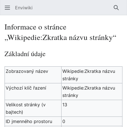
Enviwiki
Hled
Informace o stránce
„Wikipedie:Zkratka názvu stránky“
Základní údaje
Zobrazovaný název
Wikipedie:Zkratka názvu
stránky
Výchozí klíč řazení
Wikipedie:Zkratka názvu
stránky
Velikost stránky (v
13
bajtech)
ID jmenného prostoru
0