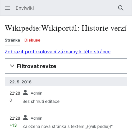
Enviwiki
Hled
Wikipedie:Wikiportál: Historie verzí
Stránka
Diskuse
Zobrazit protokolovací záznamy k této stránce
Filtrovat revize
22. 5. 2016
předchozí
22:28
Admin
0
Bez shrnutí editace
předchozí
22:28
Admin
+13
Založena nová stránka s textem „{{wikipedie}}“