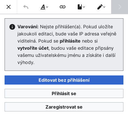
Enviwiki
Hled
Styl
Přepnout
textu
editor
Wikipedie:Slučování a přesun
Varování:
Nejste přihlášen(a). Pokud uložíte
jakoukoli editaci, bude vaše IP adresa veřejně
stránek
viditelná. Pokud se
přihlásíte
nebo si
vytvoříte účet
, budou vaše editace připsány
Editor se nyní načte. Pokud tuto zprávu stále vidíte po
vašemu uživatelskému jménu a získáte i další
několika sekundách, prosím
obnovte stránku
.
výhody.
Editovat bez přihlášení
Přihlásit se
Enviwiki
Zaregistrovat se
Ochrana osobních údajů
Klasické