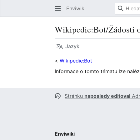
Enviwiki
Wikipedie:Bot/Žádosti o
Jazyk
<
Wikipedie:Bot
Informace o tomto tématu lze naléz
Stránku
naposledy editoval
Ad
Enviwiki