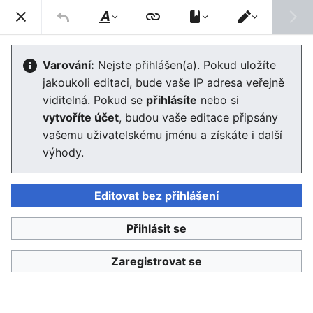
Enviwiki
Hled
Styl
Přepnout
textu
editor
Wikipedie:Bot
Varování:
Nejste přihlášen(a). Pokud uložíte
jakoukoli editaci, bude vaše IP adresa veřejně
viditelná. Pokud se
přihlásíte
nebo si
Jazyk
Sledovat
Edit
vytvoříte účet
, budou vaše editace připsány
vašemu uživatelskému jménu a získáte i další
Informace o tomto tématu lze nalézt také v článku
výhody.
Wikipedie:Bot
na
české Wikipedii
.
Editovat bez přihlášení
Stránku
naposledy editoval
Admin
před 10 lety
Přihlásit se
Zaregistrovat se
Enviwiki