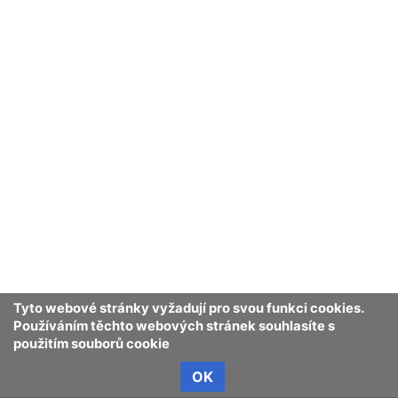
Obsah je dostupný pod
licencí Creative Commons Uveďte autora 
Ochrana osobních údajů
Klasické
Tyto webové stránky vyžadují pro svou funkci cookies.
Používáním těchto webových stránek souhlasíte s
použitím souborů cookie
OK