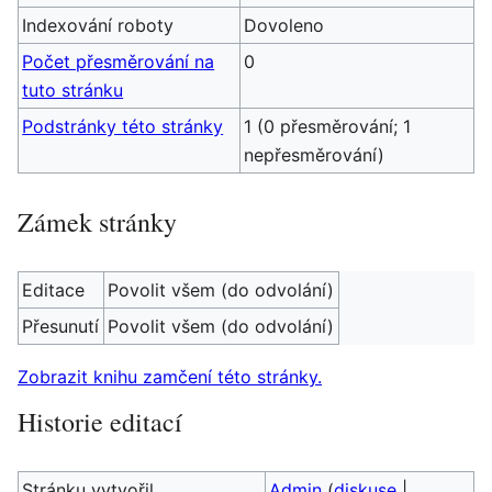
Indexování roboty
Dovoleno
Počet přesměrování na
0
tuto stránku
Podstránky této stránky
1 (0 přesměrování; 1
nepřesměrování)
Zámek stránky
Editace
Povolit všem (do odvolání)
Přesunutí
Povolit všem (do odvolání)
Zobrazit knihu zamčení této stránky.
Historie editací
Stránku vytvořil
Admin
(
diskuse
|