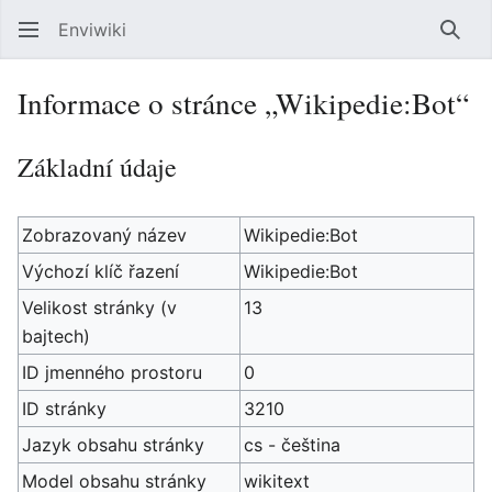
Enviwiki
Hled
Informace o stránce „Wikipedie:Bot“
Základní údaje
Zobrazovaný název
Wikipedie:Bot
Výchozí klíč řazení
Wikipedie:Bot
Velikost stránky (v
13
bajtech)
ID jmenného prostoru
0
ID stránky
3210
Jazyk obsahu stránky
cs - čeština
Model obsahu stránky
wikitext