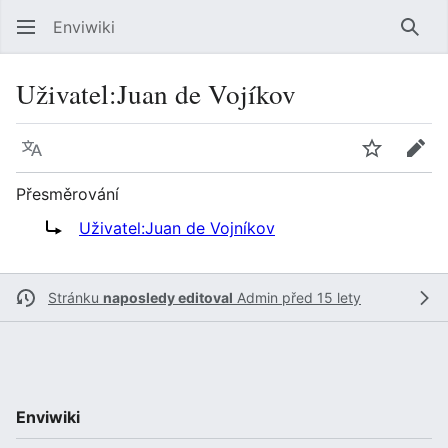
Enviwiki
Hled
Uživatel
:
Juan de Vojíkov
Jazyk
Sledovat
Edit
Přesměrování
Přesměrování na:
Uživatel:Juan de Vojníkov
Stránku
naposledy editoval
Admin
před 15 lety
Enviwiki