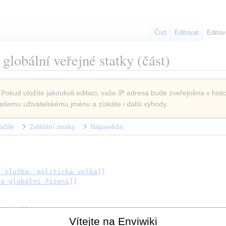
Číst
Editovat
Editov
 globální veřejné statky
(část)
 Pokud uložíte jakoukoli editaci, vaše IP adresa bude zveřejněna v histo
ašemu uživatelskému jménu a získáte i další výhody.
očilé
Zvláštní znaky
Nápověda
á služba, politická volba
]]
 a globální řízení
]]
nizací
]]
Vítejte na Enviwiki