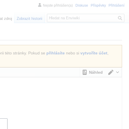
Nejste přihlášen(a)
Diskuse
Příspěvky
Přihlášení
H
at zdroj
Zobrazit historii
l
e
d
á
n
rii této stránky. Pokud se
přihlásíte
nebo si
vytvoříte účet
,
í
Náhled
Přepno