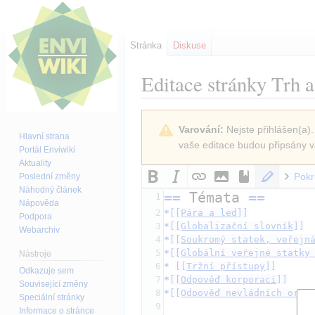
Stránka
Diskuse
Editace stránky
Trh a
Skočit
Skočit
Varování:
Nejste přihlášen(a).
na
na
Hlavní strana
vaše editace budou připsány v
navigaci
vyhledávání
Portál Enviwiki
Aktuality
Pokr
Poslední změny
Náhodný článek
==
 Témata 
==
1
Nápověda
2
*
[[
Pára a led
]]
Podpora
3
*
[[
Globalizační slovník
]]
Webarchiv
4
*
[[
Soukromý statek, veřejn
5
*
[[
Globální veřejné statky
Nástroje
6
*
[[
Tržní přístupy
]]
Odkazuje sem
7
*
[[
Odpověď korporací
]]
Související změny
8
*
[[
Odpověď nevládních orga
Speciální stránky
9
Informace o stránce