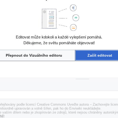
Editovat může kdokoli a každé vylepšení pomáhá.
Děkujeme, že světu pomáháte objevovat!
Přepnout do Vizuálního editoru
Začít editovat
řejňovány podle licencí Creative Commons Uveďte autora – Zachovejte licenc
milosrdně upravován a volně šířen, pak ho do Enviwiki neukládejte.
e vaším dílem nebo je zkopírován ze zdrojů, které nejsou chráněny autorský
NÍ!