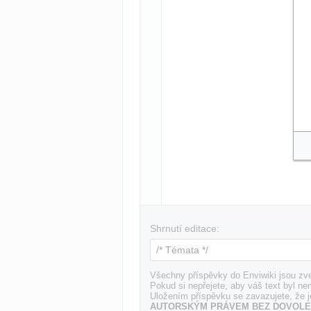
Shrnutí editace:
Všechny příspěvky do Enviwiki jsou zve
Pokud si nepřejete, aby váš text byl ne
Uložením příspěvku se zavazujete, že j
AUTORSKÝM PRÁVEM BEZ DOVOLE