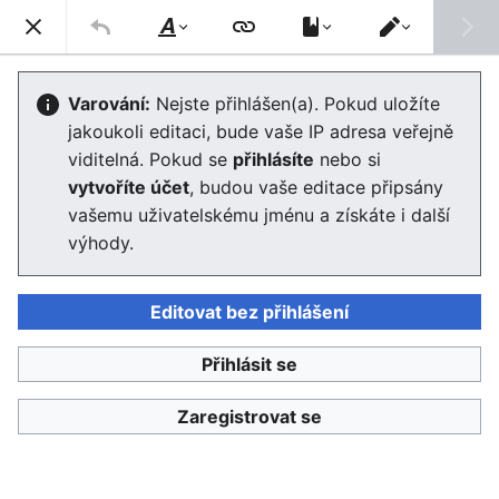
Enviwiki
Hled
Styl
Přepnout
textu
editor
Tekutá modernita
Varování:
Nejste přihlášen(a). Pokud uložíte
jakoukoli editaci, bude vaše IP adresa veřejně
Editor se nyní načte. Pokud tuto zprávu stále vidíte po
viditelná. Pokud se
přihlásíte
nebo si
několika sekundách, prosím
obnovte stránku
.
vytvoříte účet
, budou vaše editace připsány
vašemu uživatelskému jménu a získáte i další
výhody.
Editovat bez přihlášení
Enviwiki
Přihlásit se
Ochrana osobních údajů
Klasické
Zaregistrovat se