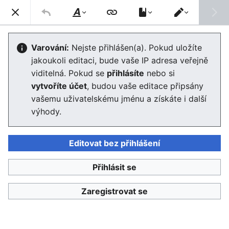
Enviwiki
Hled
Styl
Přepnout
textu
editor
Tbilisi Declaration
Varování:
Nejste přihlášen(a). Pokud uložíte
jakoukoli editaci, bude vaše IP adresa veřejně
viditelná. Pokud se
přihlásíte
nebo si
Jazyk
Sledovat
Edit
vytvoříte účet
, budou vaše editace připsány
vašemu uživatelskému jménu a získáte i další
výhody.
Pozor, tento text zřejmě není skutečná 
Editovat bez přihlášení
oficiální deklarace z Tbilisi!!! Nutno 
Přihlásit se
The world's first intergovernmental conference on
Zaregistrovat se
environmental education was organized by the United
Nations Education, Scientific, and Cultural