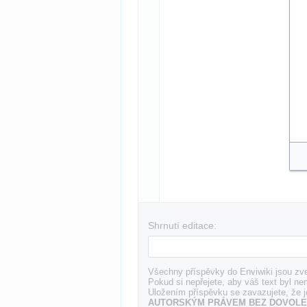
Shrnutí editace:
Všechny příspěvky do Enviwiki jsou zve
Pokud si nepřejete, aby váš text byl ne
Uložením příspěvku se zavazujete, že j
AUTORSKÝM PRÁVEM BEZ DOVOLE