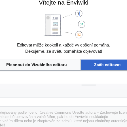
Vítejte na Enviwiki
Editovat může kdokoli a každé vylepšení pomáhá.
Děkujeme, že světu pomáháte objevovat!
Přepnout do Vizuálního editoru
Začít editovat
řejňovány podle licencí Creative Commons Uveďte autora – Zachovejte licenc
milosrdně upravován a volně šířen, pak ho do Enviwiki neukládejte.
e vaším dílem nebo je zkopírován ze zdrojů, které nejsou chráněny autorský
NÍ!