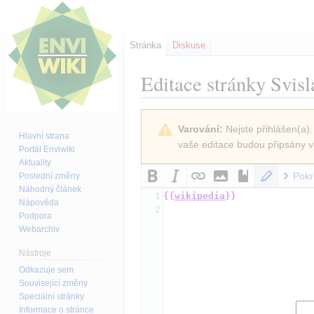
Stránka
Diskuse
Editace stránky
Svisl
Skočit
Skočit
Varování:
Nejste přihlášen(a).
na
na
Hlavní strana
vaše editace budou připsány v
navigaci
vyhledávání
Portál Enviwiki
Aktuality
Pokr
Poslední změny
Náhodný článek
1
{{
wikipedia
}}
Nápověda
2
Podpora
Webarchiv
Nástroje
Odkazuje sem
Související změny
Speciální stránky
Informace o stránce