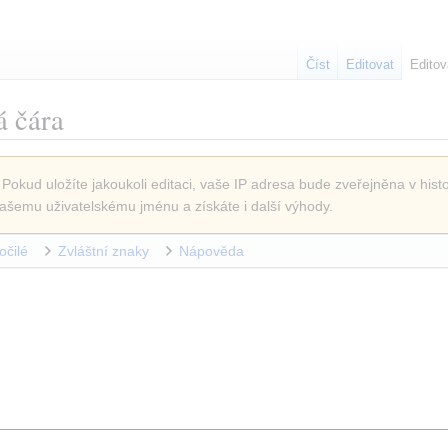
Číst
Editovat
Editov
á čára
 Pokud uložíte jakoukoli editaci, vaše IP adresa bude zveřejněna v histo
ašemu uživatelskému jménu a získáte i další výhody.
očilé
Zvláštní znaky
Nápověda