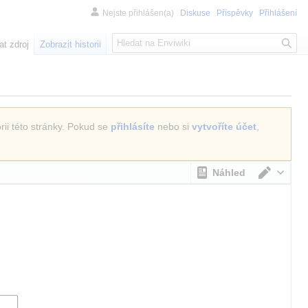
Nejste přihlášen(a)
Diskuse
Příspěvky
Přihlášení
H
at zdroj
Zobrazit historii
l
e
d
á
n
rii této stránky. Pokud se
přihlásíte
nebo si
vytvoříte účet
,
í
Náhled
Přepno