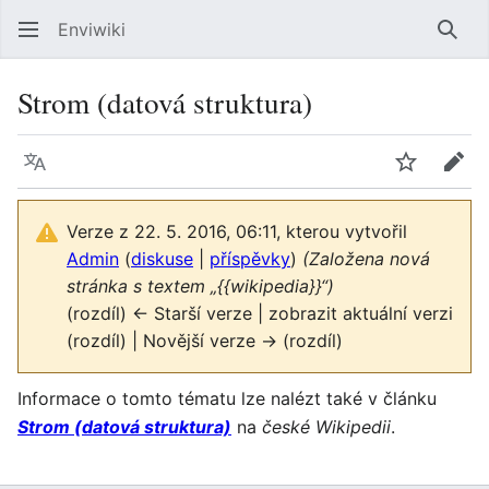
Enviwiki
Hled
Strom (datová struktura)
Jazyk
Sledovat
Edit
Verze z 22. 5. 2016, 06:11, kterou vytvořil
Admin
(
diskuse
|
příspěvky
)
(Založena nová
stránka s textem „{{wikipedia}}“)
(rozdíl) ← Starší verze | zobrazit aktuální verzi
(rozdíl) | Novější verze → (rozdíl)
Informace o tomto tématu lze nalézt také v článku
Strom (datová struktura)
na
české Wikipedii
.