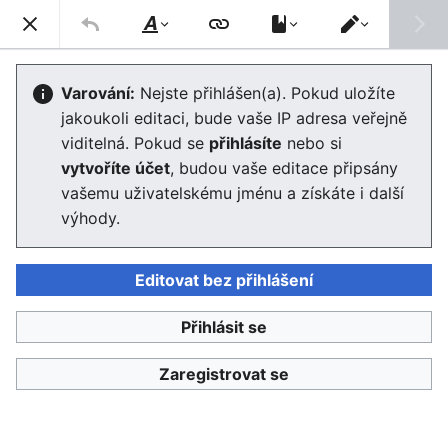
Enviwiki
Hled
Styl
Přepnout
textu
editor
Střední narušení
Varování:
Nejste přihlášen(a). Pokud uložíte
jakoukoli editaci, bude vaše IP adresa veřejně
Editor se nyní načte. Pokud tuto zprávu stále vidíte po
viditelná. Pokud se
přihlásíte
nebo si
několika sekundách, prosím
obnovte stránku
.
vytvoříte účet
, budou vaše editace připsány
vašemu uživatelskému jménu a získáte i další
výhody.
Editovat bez přihlášení
Enviwiki
Přihlásit se
Ochrana osobních údajů
Klasické
Zaregistrovat se