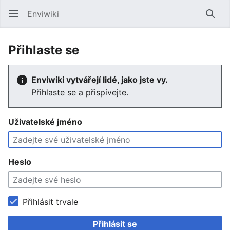
Enviwiki
Hled
Přihlaste se
Enviwiki vytvářejí lidé, jako jste vy.
Přihlaste se a přispívejte.
Uživatelské jméno
Heslo
Přihlásit trvale
Přihlásit se