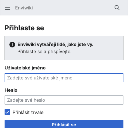
Enviwiki
Hled
Přihlaste se
Enviwiki vytvářejí lidé, jako jste vy.
Přihlaste se a přispívejte.
Uživatelské jméno
Heslo
Přihlásit trvale
Přihlásit se