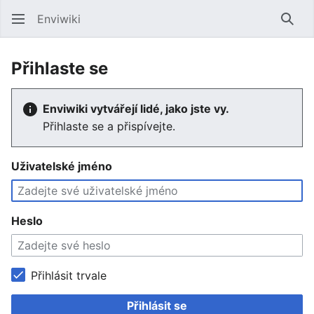
Enviwiki
Hled
Přihlaste se
Enviwiki vytvářejí lidé, jako jste vy.
Přihlaste se a přispívejte.
Uživatelské jméno
Heslo
Přihlásit trvale
Přihlásit se