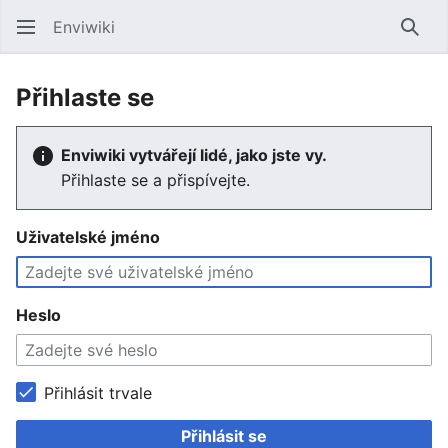
Enviwiki
Hled
Přihlaste se
Enviwiki vytvářejí lidé, jako jste vy.
Přihlaste se a přispívejte.
Uživatelské jméno
Heslo
Přihlásit trvale
Přihlásit se