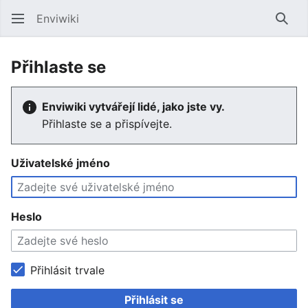
Enviwiki
Hled
Přihlaste se
Enviwiki vytvářejí lidé, jako jste vy.
Přihlaste se a přispívejte.
Uživatelské jméno
Heslo
Přihlásit trvale
Přihlásit se