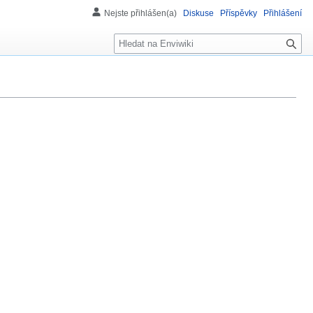
Nejste přihlášen(a)
Diskuse
Příspěvky
Přihlášení
H
l
e
d
á
n
í