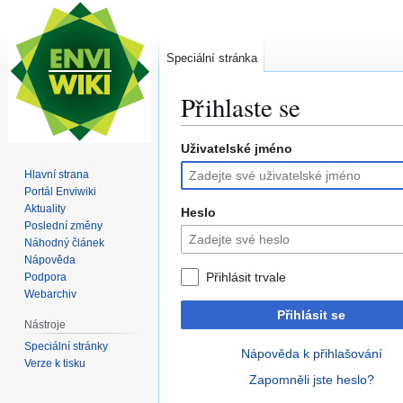
Speciální stránka
Přihlaste se
Uživatelské jméno
Skočit
Skočit
na
na
Hlavní strana
navigaci
vyhledávání
Portál Enviwiki
Aktuality
Heslo
Poslední změny
Náhodný článek
Nápověda
Přihlásit trvale
Podpora
Webarchiv
Přihlásit se
Nástroje
Speciální stránky
Nápověda k přihlašování
Verze k tisku
Zapomněli jste heslo?