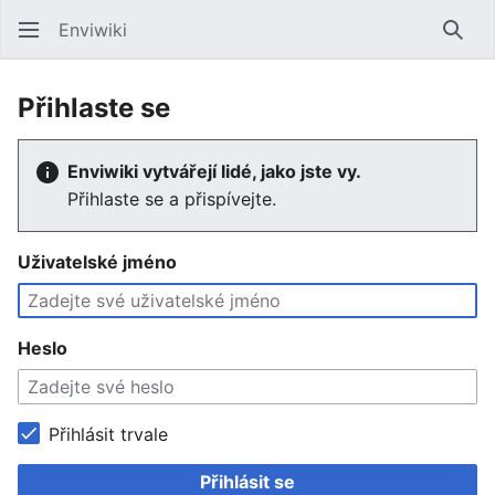
Enviwiki
Hled
Přihlaste se
Enviwiki vytvářejí lidé, jako jste vy.
Přihlaste se a přispívejte.
Uživatelské jméno
Heslo
Přihlásit trvale
Přihlásit se