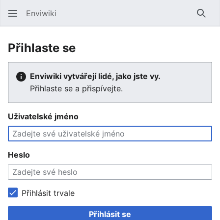
Enviwiki
Hled
Přihlaste se
Enviwiki vytvářejí lidé, jako jste vy.
Přihlaste se a přispívejte.
Uživatelské jméno
Heslo
Přihlásit trvale
Přihlásit se