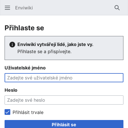
Enviwiki
Hled
Přihlaste se
Enviwiki vytvářejí lidé, jako jste vy.
Přihlaste se a přispívejte.
Uživatelské jméno
Heslo
Přihlásit trvale
Přihlásit se