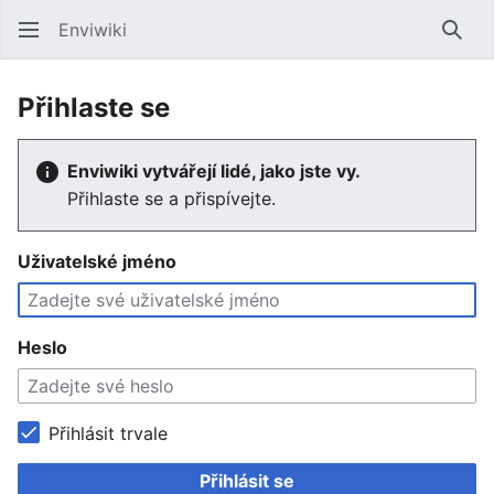
Enviwiki
Hled
Přihlaste se
Enviwiki vytvářejí lidé, jako jste vy.
Přihlaste se a přispívejte.
Uživatelské jméno
Heslo
Přihlásit trvale
Přihlásit se