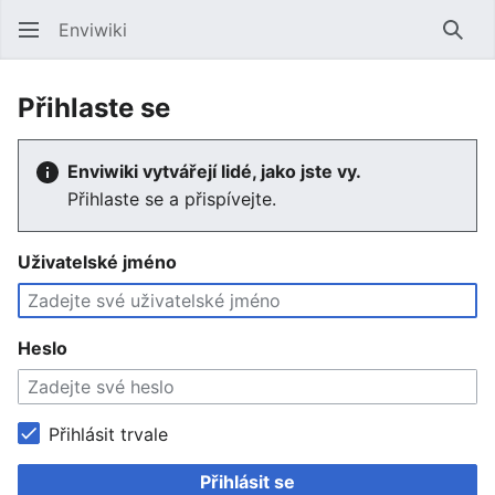
Enviwiki
Hled
Přihlaste se
Enviwiki vytvářejí lidé, jako jste vy.
Přihlaste se a přispívejte.
Uživatelské jméno
Heslo
Přihlásit trvale
Přihlásit se