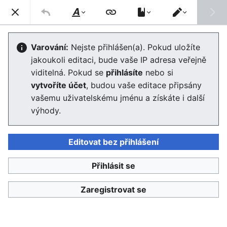
Enviwiki
Hled
Styl
Přepnout
textu
editor
Rozvojová politika EU
Varování:
Nejste přihlášen(a). Pokud uložíte
jakoukoli editaci, bude vaše IP adresa veřejně
Editor se nyní načte. Pokud tuto zprávu stále vidíte po
viditelná. Pokud se
přihlásíte
nebo si
několika sekundách, prosím
obnovte stránku
.
vytvoříte účet
, budou vaše editace připsány
vašemu uživatelskému jménu a získáte i další
výhody.
Editovat bez přihlášení
Enviwiki
Přihlásit se
Ochrana osobních údajů
Klasické
Zaregistrovat se