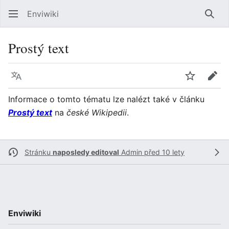
Enviwiki
Hled
Prostý text
Jazyk
Sledovat
Edit
Informace o tomto tématu lze nalézt také v článku
Prostý text
na
české Wikipedii
.
Stránku
naposledy editoval
Admin
před 10 lety
Enviwiki