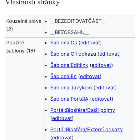
Vlastnosti stránky
Kouzelná slova
__BEZEDITOVATČÁST__
(2)
__BEZOBSAHU__
Použité
Šablona:Cs
(
editovat
)
šablony (16)
Šablona:Cíl odkazu
(
editovat
)
Šablona:Editlink
(
editovat
)
Šablona:En
(
editovat
)
Šablona:Jazykem
(
editovat
)
Šablona:PortálA
(
editovat
)
Portál:Biosféra/Další pojmy
(
editovat
)
Portál:Biosféra/Externí odkazy
(
editovat
)