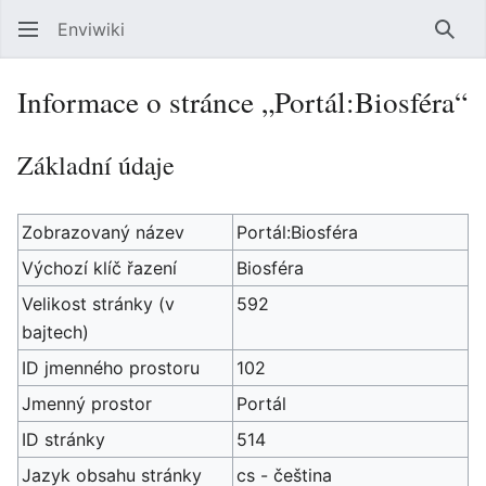
Enviwiki
Hled
Informace o stránce „Portál:Biosféra“
Základní údaje
Zobrazovaný název
Portál:Biosféra
Výchozí klíč řazení
Biosféra
Velikost stránky (v
592
bajtech)
ID jmenného prostoru
102
Jmenný prostor
Portál
ID stránky
514
Jazyk obsahu stránky
cs - čeština