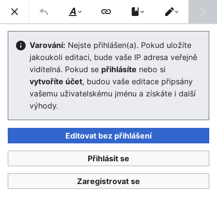
Enviwiki
Hled
Styl
Přepnout
textu
editor
Nápověda:Vytvoření šablony
Varování:
Nejste přihlášen(a). Pokud uložíte
jakoukoli editaci, bude vaše IP adresa veřejně
Editor se nyní načte. Pokud tuto zprávu stále vidíte po
viditelná. Pokud se
přihlásíte
nebo si
několika sekundách, prosím
obnovte stránku
.
vytvoříte účet
, budou vaše editace připsány
vašemu uživatelskému jménu a získáte i další
výhody.
Editovat bez přihlášení
Enviwiki
Přihlásit se
Ochrana osobních údajů
Klasické
Zaregistrovat se