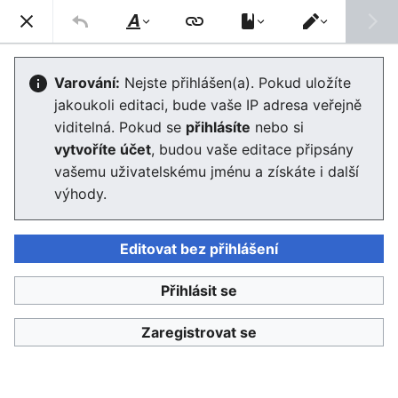
Enviwiki
Hled
Styl
Přepnout
textu
editor
Nápověda:Srovnávací text
Varování:
Nejste přihlášen(a). Pokud uložíte
jakoukoli editaci, bude vaše IP adresa veřejně
Editor se nyní načte. Pokud tuto zprávu stále vidíte po
viditelná. Pokud se
přihlásíte
nebo si
několika sekundách, prosím
obnovte stránku
.
vytvoříte účet
, budou vaše editace připsány
vašemu uživatelskému jménu a získáte i další
výhody.
Editovat bez přihlášení
Enviwiki
Přihlásit se
Ochrana osobních údajů
Klasické
Zaregistrovat se