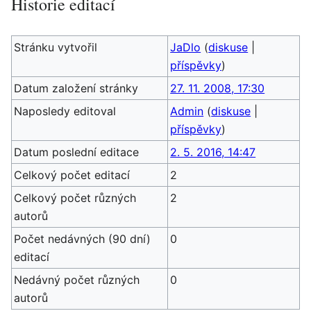
Historie editací
Stránku vytvořil
JaDlo
(
diskuse
|
příspěvky
)
Datum založení stránky
27. 11. 2008, 17:30
Naposledy editoval
Admin
(
diskuse
|
příspěvky
)
Datum poslední editace
2. 5. 2016, 14:47
Celkový počet editací
2
Celkový počet různých
2
autorů
Počet nedávných (90 dní)
0
editací
Nedávný počet různých
0
autorů