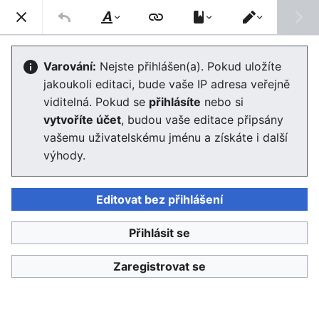
Enviwiki
Hled
Styl
Přepnout
textu
editor
Nápověda:Sekvenční text
Varování:
Nejste přihlášen(a). Pokud uložíte
jakoukoli editaci, bude vaše IP adresa veřejně
Editor se nyní načte. Pokud tuto zprávu stále vidíte po
viditelná. Pokud se
přihlásíte
nebo si
několika sekundách, prosím
obnovte stránku
.
vytvoříte účet
, budou vaše editace připsány
vašemu uživatelskému jménu a získáte i další
výhody.
Editovat bez přihlášení
Enviwiki
Přihlásit se
Ochrana osobních údajů
Klasické
Zaregistrovat se