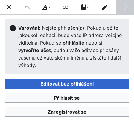
Enviwiki
Hled
Styl
Přepnout
textu
editor
Nápověda
:
Regionální případové
Varování:
Nejste přihlášen(a). Pokud uložíte
jakoukoli editaci, bude vaše IP adresa veřejně
studie –obsahová struktura
viditelná. Pokud se
přihlásíte
nebo si
vytvoříte účet
, budou vaše editace připsány
vašemu uživatelskému jménu a získáte i další
Jazyk
Sledovat
Edit
výhody.
(Udržitelný) rozvoj společnosti je tématem poněkud
abstraktních diskusí v oblasti strategického plánování,
Editovat bez přihlášení
politik, ekonomie atd. Systémová opatření mají ovšem
protiváhu v konkrétních aktivitách v místním kontextu,
Přihlásit se
které se často vymykají teoretickému či vědeckému
uchopení. Naopak také místní problémy související s
Zaregistrovat se
udržitelným rozvojem představují často výzvy, které je
třeba teprve reflektovat a poté vytvářet relevantní
koncepty. Případové studie tak mohou být cenným