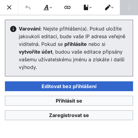
Enviwiki
Hled
Styl
Přepnout
textu
editor
Nápověda
:
Regionální případové
Varování:
Nejste přihlášen(a). Pokud uložíte
jakoukoli editaci, bude vaše IP adresa veřejně
studie –obsahová struktura
viditelná. Pokud se
přihlásíte
nebo si
vytvoříte účet
, budou vaše editace připsány
vašemu uživatelskému jménu a získáte i další
Jazyk
Sledovat
Edit
výhody.
(Udržitelný) rozvoj společnosti je tématem poněkud
abstraktních diskusí v oblasti strategického plánování,
Editovat bez přihlášení
politik, ekonomie atd. Systémová opatření mají ovšem
protiváhu v konkrétních aktivitách v místním kontextu,
Přihlásit se
které se často vymykají teoretickému či vědeckému
uchopení. Naopak také místní problémy související s
Zaregistrovat se
udržitelným rozvojem představují často výzvy, které je
třeba teprve reflektovat a poté vytvářet relevantní
koncepty. Případové studie tak mohou být cenným