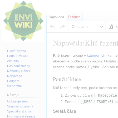
Nápověda
Diskuse
Odstavec
S
Nápověda
:
Klíč řazen
Hlavní strana
Skočit
Skočit
Klíč řazení
 určuje v 
kategoriích
, kam s
Portál Enviwiki
na
na
abecedně podle svého názvu. Ostatní s
Aktuality
Poslední změny
navigaci
vyhledávání
řazena podle názvu „Fyzika“. Je však mo
Náhodný článek
Nápověda
Použití klíče
Podpora
Webarchiv
Klíč řazení, tedy text, podle kterého s
Nástroje
Za svislou čáru (
[[Kategorie
Odkazuje sem
Pomocí 
{{DEFAULTSORT:Eins
Související změny
Svislá čára
Speciální stránky
Informace o stránce