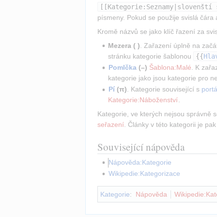
[[Kategorie:Seznamy|slovenští 
písmeny. Pokud se použije svislá čára 
Kromě názvů se jako klíč řazení za svis
Mezera ( )
. Zařazení úplně na zač
stránku kategorie šablonou 
{
{
Hla
Pomlčka
 (–)
Šablona:Malé
. K zařa
kategorie jako jsou kategorie pro 
Pí
 (π)
. Kategorie související s 
portá
Kategorie:Náboženství
.
Kategorie, ve kterých nejsou správně s
seřazení
. Články v této kategorii je pa
Související nápověda
Nápověda:Kategorie
Wikipedie:Kategorizace
Kategorie
:
Nápověda
Wikipedie:Kat