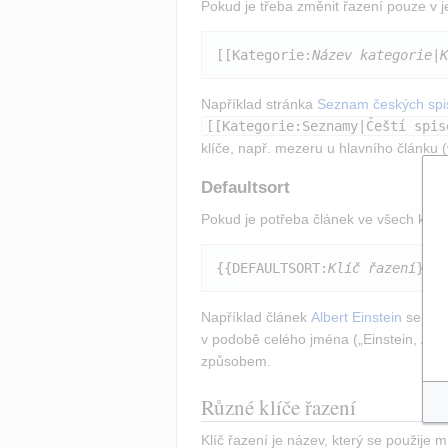
Pokud je třeba změnit řazení pouze v je
[[Kategorie:
Název kategorie
|
K
Například stránka 
Seznam českých spi
[[Kategorie:Seznamy|Čeští spis
klíče, např. mezeru u hlavního článku (
Defaultsort
Pokud je potřeba článek ve všech katego
{{DEFAULTSORT:
Klíč řazení
}}
Například článek 
Albert Einstein
 se bu
v podobě celého jména („Einstein, Albe
způsobem.
Různé klíče řazení