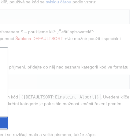
klíč, používá se kód se 
svislou čárou
 podle vzoru:
d písmenem 
S
 – použijeme klíč „Čeští spisovatelé“: 
 pomocí 
Šablona:DEFAULTSORT
.↵Je možné použít i speciální 
podle příjmení, přidejte do něj nad seznam kategorií kód ve formátu:
vložen kód 
{{DEFAULTSORT:Einstein, Albert}}
. Uvedení klíče 
U konkrétní kategorie je pak stále možnost změnit řazení prvním 
Klíč řazení je název, který se použije místo názvu článku (stránky) pro jeho abecední zařazení. U klíče pro řazení se rozlišují malá a velká písmena, takže zápis 