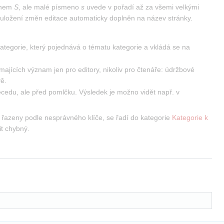
enem 
S
, ale malé písmeno 
s
 uvede v pořadí až za všemi velkými 
ři uložení změn editace automaticky doplněn na název stránky.
kategorie, který pojednává o tématu kategorie a vkládá se na 
jících význam jen pro editory, nikoliv pro čtenáře: údržbové 
vě.
ecedu, ale před pomlčku. Výsledek je možno vidět např. v 
řazeny podle nesprávného klíče, se řadí do kategorie 
Kategorie k 
it chybný.