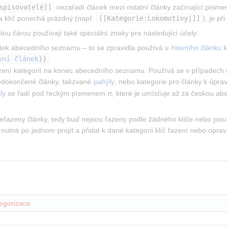
spisovatelé]]
 nezařadí článek mezi ostatní články začínající písm
a klíč ponechá prázdný (např. 
[[Kategorie:Lokomotivy|]]
), je p
lou čárou používají také speciální znaky pro následující účely:
átek abecedního seznamu – to se zpravidla používá u 
hlavního článku
 
vní článek
}}
.
zení kategorií na konec abecedního seznamu. Používá se v případech ma
nedokončené články, takzvané 
pahýly
, nebo kategorie pro články k úpra
ly
 se řadí pod řeckým písmenem 
π
, které je umísťuje až za českou ab
eřazeny články, tedy buď nejsou řazeny podle žádného klíče nebo jsou 
k nutné po jednom projít a přidat k dané kategorii klíč řazení nebo oprav
egorizace