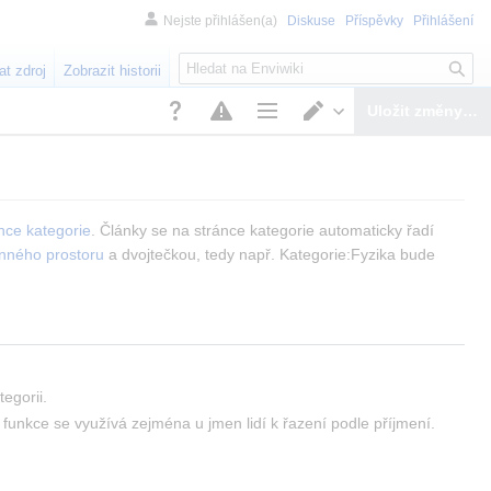
Nejste přihlášen(a)
Diskuse
Příspěvky
Přihlášení
H
at zdroj
Zobrazit historii
l
e
Uložit změny…
d
Možnosti stránky
Přepnout editor
á
n
í
nce kategorie
. Články se na stránce kategorie automaticky řadí 
nného prostoru
 a dvojtečkou, tedy např. 
Kategorie:Fyzika
 bude 
.
tegorii.
 funkce se využívá zejména u jmen lidí k řazení podle příjmení.