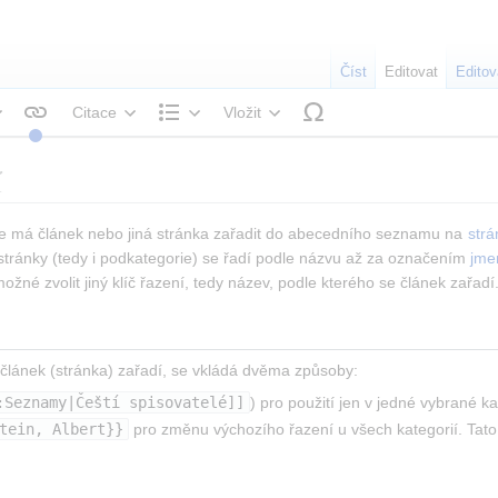
Číst
Editovat
Editov
Citace
Vložit
tyl textu
Struktura
í
e má článek nebo jiná stránka zařadit do abecedního seznamu na 
strá
tránky (tedy i podkategorie) se řadí podle názvu až za označením 
jme
žné zvolit jiný klíč řazení, tedy název, podle kterého se článek zařadí
e článek (stránka) zařadí, se vkládá dvěma způsoby:
:Seznamy|Čeští spisovatelé]]
) pro použití jen v jedné vybrané ka
tein, Albert}}
 pro změnu výchozího řazení u všech kategorií. Tato