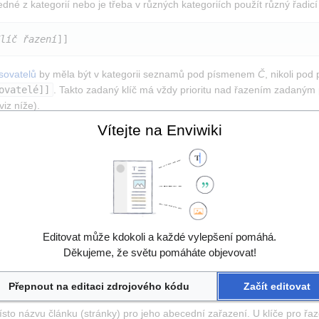
dné z kategorií nebo je třeba v různých kategoriích použít různý řadicí 
líč řazení
]]
sovatelů
 by měla být v kategorii seznamů pod písmenem 
Č
, nikoli po
ovatelé]]
. Takto zadaný klíč má vždy prioritu nad řazením zadaným
viz níže).
Vítejte na Enviwiki
rií řadit jinak než podle jeho názvu, nejčastěji u životopisných hesel 
de vždy řadit pod písmeno 
E
, nikoliv pod písmeno 
A
, protože je do něj 
Editovat může kdokoli a každé vylepšení pomáhá.
rt“) je zajištěno správné pořadí před jmenovcem 
Carlem Einsteinem
. 
Děkujeme, že světu pomáháte objevovat!
Přepnout na editaci zdrojového kódu
Začít editovat