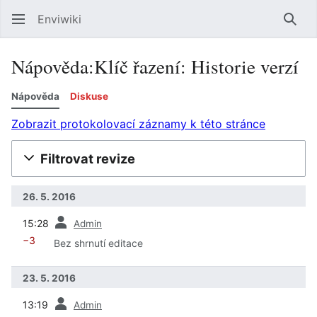
Enviwiki
Hled
Nápověda:Klíč řazení: Historie verzí
Nápověda
Diskuse
Zobrazit protokolovací záznamy k této stránce
Filtrovat revize
26. 5. 2016
předchozí
15:28
Admin
−3
Bez shrnutí editace
23. 5. 2016
předchozí
13:19
Admin