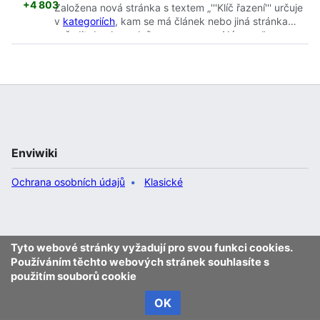
+4 803
Založena nová stránka s textem „'''Klíč řazení''' určuje
v
kategoriích
, kam se má článek nebo jiná stránka
zařadit do abecedního seznamu na Nápov…“
Enviwiki
Ochrana osobních údajů
Klasické
Tyto webové stránky vyžadují pro svou funkci cookies.
Používáním těchto webových stránek souhlasíte s
použitím souborů cookie
OK