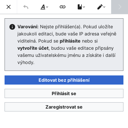
Enviwiki
Hled
Styl
Přepnout
textu
editor
Nápověda
:
Hlavní článek
Varování:
Nejste přihlášen(a). Pokud uložíte
jakoukoli editaci, bude vaše IP adresa veřejně
viditelná. Pokud se
přihlásíte
nebo si
Jazyk
Sledovat
Edit
vytvoříte účet
, budou vaše editace připsány
vašemu uživatelskému jménu a získáte i další
Věci přenesené přes šablony z cs:wiki
výhody.
Stránku
naposledy editoval
Admin
před 10 lety
Editovat bez přihlášení
Přihlásit se
Zaregistrovat se
Enviwiki
Obsah je dostupný pod
licencí Creative Commons Uveďte autora 