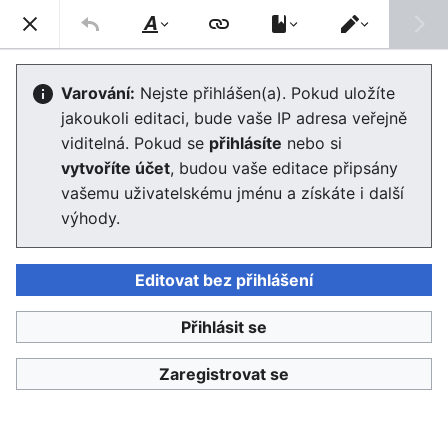
Enviwiki
Hled
Styl
Přepnout
textu
editor
Mezinárodní organizace
Varování:
Nejste přihlášen(a). Pokud uložíte
jakoukoli editaci, bude vaše IP adresa veřejně
Editor se nyní načte. Pokud tuto zprávu stále vidíte po
viditelná. Pokud se
přihlásíte
nebo si
několika sekundách, prosím
obnovte stránku
.
vytvoříte účet
, budou vaše editace připsány
vašemu uživatelskému jménu a získáte i další
výhody.
Editovat bez přihlášení
Enviwiki
Přihlásit se
Ochrana osobních údajů
Klasické
Zaregistrovat se