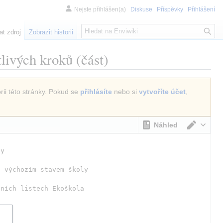
Nejste přihlášen(a)
Diskuse
Příspěvky
Přihlášení
H
at zdroj
Zobrazit historii
l
e
tlivých kroků
(část)
d
á
n
rii této stránky. Pokud se
přihlásíte
nebo si
vytvoříte účet
,
í
Náhled
Přepno
ly
s výchozím stavem školy
vních listech Ekoškola