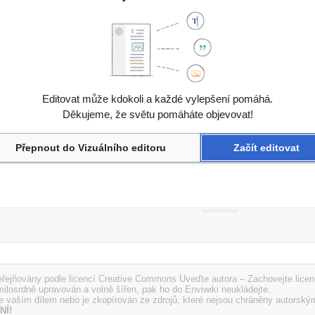
Editovat může kdokoli a každé vylepšení pomáhá.
Děkujeme, že světu pomáháte objevovat!
Přepnout do Vizuálního editoru
Začít editovat
řejňovány podle licencí Creative Commons Uveďte autora – Zachovejte licenc
milosrdně upravován a volně šířen, pak ho do Enviwiki neukládejte.
e vaším dílem nebo je zkopírován ze zdrojů, které nejsou chráněny autorský
NÍ!