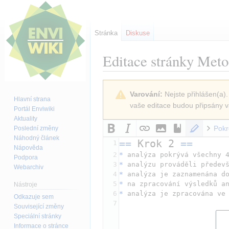
Stránka
Diskuse
Editace stránky
Metod
Skočit
Skočit
Varování:
Nejste přihlášen(a).
na
na
Hlavní strana
vaše editace budou připsány v
navigaci
vyhledávání
Portál Enviwiki
Aktuality
Pokr
Poslední změny
Náhodný článek
==
 Krok 2 
==
1
Nápověda
2
*
 analýza pokrývá všechny 
Podpora
3
*
 analýzu prováděli předev
Webarchiv
4
*
 analýza je zaznamenána d
5
*
 na zpracování výsledků a
Nástroje
6
*
 analýza je zpracována ve
Odkazuje sem
7
Související změny
Speciální stránky
Informace o stránce