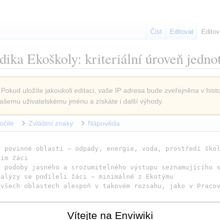
Číst
Editovat
Editov
ika Ekoškoly: kriteriální úroveň jedno
 Pokud uložíte jakoukoli editaci, vaše IP adresa bude zveřejněna v histo
ašemu uživatelskému jménu a získáte i další výhody.
očilé
Zvláštní znaky
Nápověda
4 povinné oblasti – odpady, energie, voda, prostředí ško
ším žáci
o podoby jasného a srozumitelného výstupu seznamujícího 
nalýzy se podíleli žáci – minimálně z Ekotýmu
 všech oblastech alespoň v takovém rozsahu, jako v Praco
Vítejte na Enviwiki