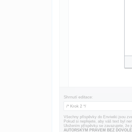
Shrnutí editace:
Všechny příspěvky do Enviwiki jsou zve
Pokud si nepřejete, aby váš text byl ne
Uložením příspěvku se zavazujete, že j
AUTORSKÝM PRÁVEM BEZ DOVOLE