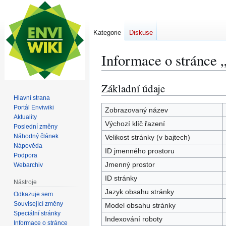
Kategorie
Diskuse
Informace o stránce
Základní údaje
Skočit
Skočit
na
na
Hlavní strana
Portál Enviwiki
navigaci
vyhledávání
Zobrazovaný název
Aktuality
Výchozí klíč řazení
Poslední změny
Náhodný článek
Velikost stránky (v bajtech)
Nápověda
ID jmenného prostoru
Podpora
Jmenný prostor
Webarchiv
ID stránky
Nástroje
Jazyk obsahu stránky
Odkazuje sem
Související změny
Model obsahu stránky
Speciální stránky
Indexování roboty
Informace o stránce