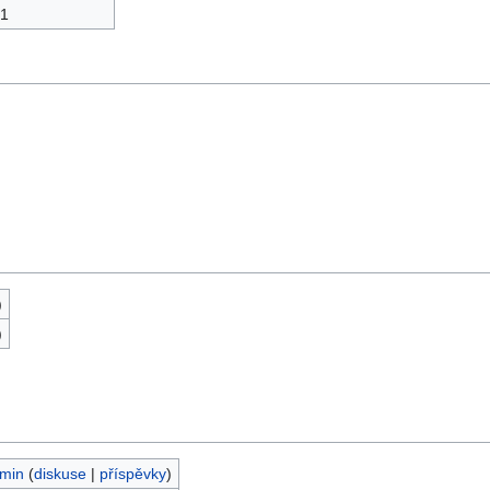
1
)
)
min
(
diskuse
|
příspěvky
)