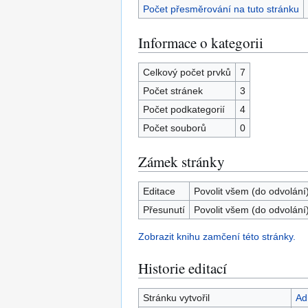
Počet přesměrování na tuto stránku
Informace o kategorii
Celkový počet prvků
7
Počet stránek
3
Počet podkategorií
4
Počet souborů
0
Zámek stránky
Editace
Povolit všem (do odvolání
Přesunutí
Povolit všem (do odvolání
Zobrazit knihu zamčení této stránky.
Historie editací
Stránku vytvořil
Ad