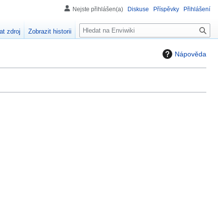
Nejste přihlášen(a)
Diskuse
Příspěvky
Přihlášení
H
at zdroj
Zobrazit historii
l
e
Nápověda
d
á
n
í