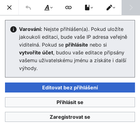
Enviwiki
Hled
Styl
Přepnout
textu
editor
Kategorie:Lidé
Varování:
Nejste přihlášen(a). Pokud uložíte
jakoukoli editaci, bude vaše IP adresa veřejně
Editor se nyní načte. Pokud tuto zprávu stále vidíte po
viditelná. Pokud se
přihlásíte
nebo si
několika sekundách, prosím
obnovte stránku
.
vytvoříte účet
, budou vaše editace připsány
vašemu uživatelskému jménu a získáte i další
výhody.
Editovat bez přihlášení
Enviwiki
Přihlásit se
Ochrana osobních údajů
Klasické
Zaregistrovat se