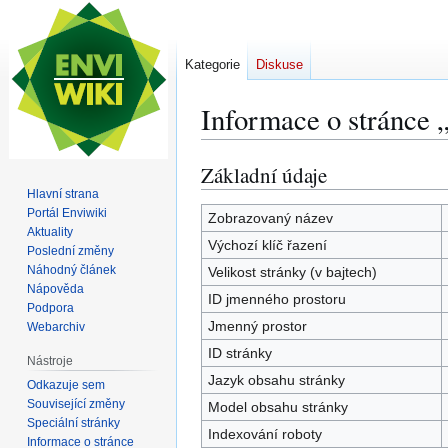
Kategorie
Diskuse
Informace o stránce 
Základní údaje
Skočit
Skočit
na
na
Hlavní strana
Portál Enviwiki
navigaci
vyhledávání
Zobrazovaný název
Aktuality
Výchozí klíč řazení
Poslední změny
Náhodný článek
Velikost stránky (v bajtech)
Nápověda
ID jmenného prostoru
Podpora
Jmenný prostor
Webarchiv
ID stránky
Nástroje
Jazyk obsahu stránky
Odkazuje sem
Související změny
Model obsahu stránky
Speciální stránky
Indexování roboty
Informace o stránce