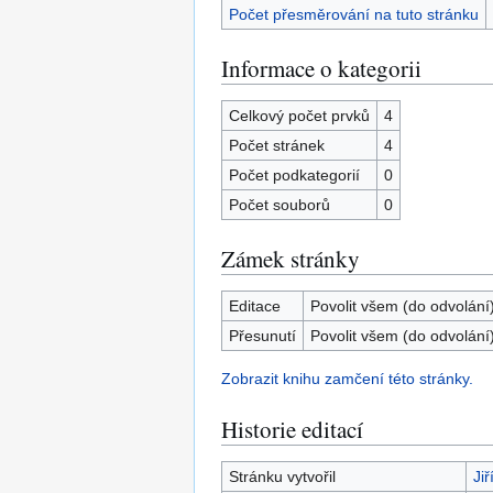
Počet přesměrování na tuto stránku
Informace o kategorii
Celkový počet prvků
4
Počet stránek
4
Počet podkategorií
0
Počet souborů
0
Zámek stránky
Editace
Povolit všem (do odvolání
Přesunutí
Povolit všem (do odvolání
Zobrazit knihu zamčení této stránky.
Historie editací
Stránku vytvořil
Jiř