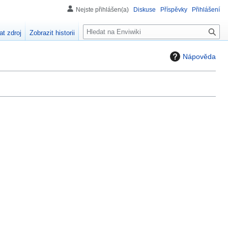
Nejste přihlášen(a)
Diskuse
Příspěvky
Přihlášení
H
at zdroj
Zobrazit historii
l
e
Nápověda
d
á
n
í