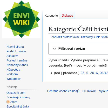
Kategorie
Diskuse
Kategorie:Čeští básní
Zobrazit protokolovací záznamy k této strá
Skočit
Skočit
Hlavní strana
Filtrovat revize
na
na
Portál Enviwiki
navigaci
vyhledávání
Aktuality
Výběr rozdílu: Vyberte přepínače u revi
Poslední změny
Legenda:
(teď)
= rozdíly oproti nynější
Náhodný článek
Nápověda
teď
předchozí
23. 5. 2016, 06:4
2
Podpora
3
Webarchiv
.
Nástroje
5
Ochrana osobních údajů
O Enviwiki
Vylouč
Odkazuje sem
.
Související změny
2
Atom
0
Speciální stránky