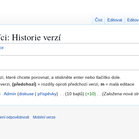
Číst
Editovat
Editov
ci: Historie verzí
nce
zí, které chcete porovnat, a stiskněte enter nebo tlačítko dole.
 verzi,
(předchozí)
= rozdíly oproti předchozí verzi,
m
= malá editace
5
Admin
diskuse
příspěvky
10 bajtů
+10
Založena nová str
ení odpovědnosti
Mobilní verze