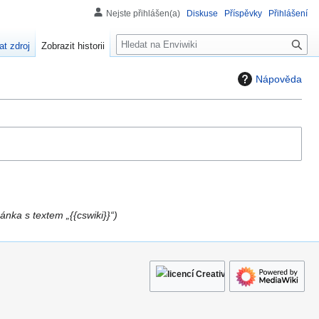
Nejste přihlášen(a)
Diskuse
Příspěvky
Přihlášení
H
at zdroj
Zobrazit historii
l
e
Nápověda
d
á
n
í
ánka s textem „{{cswiki}}“